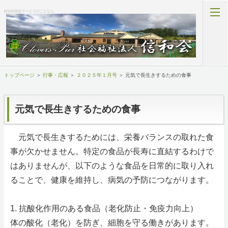
総合的福祉サービスのことなら
トップページ
＞
行事・広報
＞
２０２５年１月号
＞ 元気で長生きするための食事
ホーム
事業所情報
元気で長生きするための食事
法人情報
元気で長生きするためには、栄養バランスの取れた食
事が欠かせません。特定の食品が長寿に直結するわけで
開示情報
はありませんが、以下のような食品を日常的に取り入れ
行事・広報
ることで、健康を維持し、病気の予防につながります。
施設利用状況
1. 抗酸化作用のある食品（老化防止・免疫力向上）
体の酸化（老化）を防ぎ、細胞を守る働きがあります。