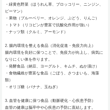
求人情報
・緑黄色野菜（ほうれん草、ブロッコリー、ニンジン、
ピーマン）
お問い合わせ
・果物（ブルーベリー、オレンジ、ぶどう、りんご）
ホーム
・トマト（リコピンが豊富で抗酸化作用が強い）
・ナッツ類（クルミ、アーモンド）
2. 腸内環境を整える食品（消化促進・免疫力向上）
腸内環境を良好に保つことで、免疫力が向上し、病気に
なりにくい体を作ります。
・発酵食品（納豆、ヨーグルト、キムチ、ぬか漬け）
・食物繊維が豊富な食品（ごぼう、さつまいも、海藻
類）
・オリゴ糖（バナナ、玉ねぎ）
3. 血管を健康に保つ食品（動脈硬化・心疾患予防）
血管の健康は脳卒中や心疾患の予防に直結します。